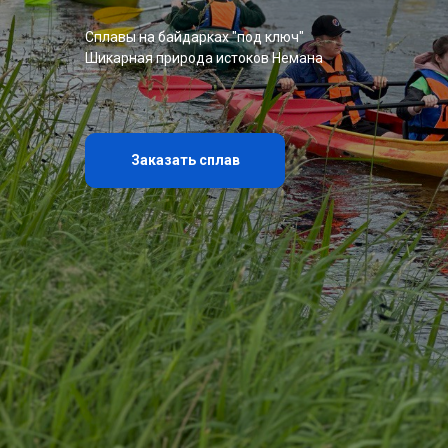
Сплавы на байдарках "под ключ"
Шикарная природа истоков Немана
Заказать сплав