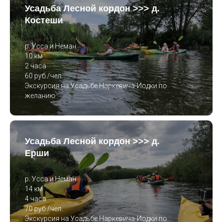
Усадьба Лесной кордон >>> д.
Костеши
р. Усса и Неман
10 км
2 часа
60 руб./чел.
Экскурсия на Усадьбе Наркевича-Иодки по
желанию
Усадьба Лесной кордон >>> д.
Ерши
р. Усса и Неман
14 км
4 часа
70 руб./чел.
Экскурсия на Усадьбе Наркевича-Иодки по