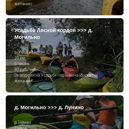
желанию
Усадьба Лесной кордон >>> д.
Могильно
р. Усса и Неман
20 км
5 часов
80 руб./чел.
Экскурсия на Усадьбе Наркевича-Иодки по
желанию
д. Могильно >>> д. Лунино
р. Неман
2 часа