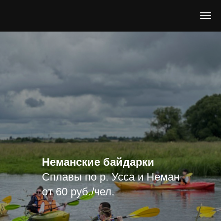
Неманские байдарки
Сплавы по р. Усса и Неман
от 60 руб./чел.